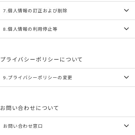
て、本ウェブサイト上で公表するものとします。
ありません。ただし、個人情報保護法その他の法令で認め
①当社は、本人から個人情報の開示を求められたときは、本
送付するため
7.個人情報の訂正および削除
られる場合を除きます。
③メンテナンス、重要なお知らせなど必要に応じたご連絡の
人に対し、遅滞なくこれを開示します。ただし、開示する
②人の生命、身体または財産の保護のために必要がある場合
ため
ことにより次のいずれかに該当する場合は、その全部また
①ユーザーは、当社の保有する自己の個人情報が誤った情報
8.個人情報の利用停止等
であって、本人の同意を得ることが困難であるとき
④利用規約に違反したユーザーや、不正・不当な目的でサー
は一部を開示しないこともあり、開示しない決定をした場
である場合には、当社が定める手続きにより、当社に対し
③公衆衛生の向上または児童の健全な育成の推進のために特
ビスを利用しようとするユーザーの特定をし、ご利用をお
合には、その旨を遅滞なく通知します。
て個人情報の訂正、追加または削除（以下「訂正等」とい
①当社は、本人から、個人情報が、利用目的の範囲を超えて
に必要がある場合であって、本人の同意を得ることが困難
②本人または第三者の生命、身体，財産その他の権利利益を
断りするため
います。）を請求することができます。
取り扱われているという理由、または不正の手段により取
であるとき
⑤ユーザーにご自身の登録情報の閲覧や変更、削除、ご利用
害するおそれがある場合
プライバシーポリシーについて
②当社は、ユーザーから前項の請求を受けてその請求に応じ
得されたものであるという理由により、その利用の停止ま
④国の機関もしくは地方公共団体またはその委託を受けた者
③当社の業務の適正な実施に著しい支障を及ぼすおそれがあ
状況の閲覧を行っていただくため
る必要があると判断した場合には、遅滞なく、当該個人情
たは消去（以下「利用停止等」といいます。）を求められ
が法令の定める事務を遂行することに対して協力する必要
⑥有料サービスにおいて、ユーザーに利用料金を請求するた
る場合
報の訂正等を行うものとします。
た場合には、遅滞なく必要な調査を行います。
9.プライバシーポリシーの変更
がある場合であって、本人の同意を得ることにより当該事
④その他法令に違反することとなる場合
め
③当社は、前項の規定に基づき訂正等を行った場合、または
②前項の調査結果に基づき、その請求に応じる必要があると
務の遂行に支障を及ぼすおそれがあるとき
⑦上記の利用目的に付随する目的
⑤前項の定めにかかわらず、履歴情報および特性情報などの
訂正等を行わない旨の決定をしたときは遅滞なく、これを
①本ポリシーの内容は、法令その他本ポリシーに別段の定め
判断した場合には、遅滞なく、当該個人情報の利用停止等
⑤予め次の事項を告知あるいは公表し、かつ当社が個人情報
個人情報以外の情報については、原則として開示いたしま
ユーザーに通知します。
のある事項を除いて、ユーザーに通知することなく、変更
を行います。
保護委員会に届出をしたとき
せん。
お問い合わせについて
することができるものとします。
③当社は、前項の規定に基づき利用停止等を行った場合、ま
a.利用目的に第三者への提供を含むこと
②当社が別途定める場合を除いて、変更後のプライバシーポ
たは利用停止等を行わない旨の決定をしたときは、遅滞な
b.第三者に提供されるデータの項目
リシーは、本ウェブサイトに掲載したときから効力を生じ
お問い合わせ窓口
く、これをユーザーに通知します。
c.第三者への提供の手段または方法
るものとします。