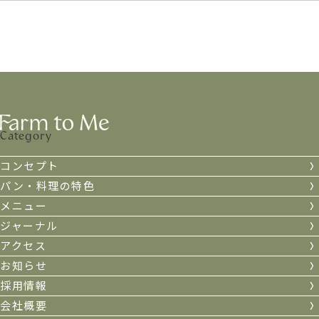
d.本人の求めに応じて個人情報の第三者への提供を停止す
本ポリシーに関するお問い合わせは、下記までお願いいたし
ること
ます。
e.本人の求めを受け付ける方法
⑥前項の定めにかかわらず、次に掲げる場合には、当該情報
住所 ： 千葉県千葉市美浜区新港44番
の提供先は第三者に該当しないものとします。
社名 ： 株式会社ナピネス
a.当社が利用目的の達成に必要な範囲内において個人情報
お問い合わせフォームはこちら
の取扱いの全部または一部を委託する場合
Category
b.合併その他の事由による事業の承継に伴って個人情報が
提供される場合
コンセプト
c.個人情報を特定の者との間で共同して利用する場合であ
パン・料理の特色
って、その旨並びに共同して利用される個人情報の項目、
メニュー
共同して利用する者の範囲、利用する者の利用目的および
ジャーナル
当該個人情報の管理について責任を有する者の氏名または
アクセス
名称について、あらかじめ本人に通知し、または本人が容
お知らせ
易に知り得る状態に置いた場合
採用情報
会社概要