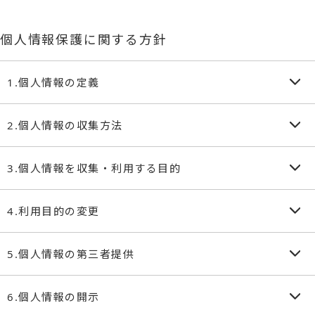
個人情報保護に関する方針
1.個人情報の定義
「個人情報」とは、個人情報保護法にいう「個人情報」を指
2.個人情報の収集方法
すものとし、生存する個人に関する情報であって、当該情報
に含まれる氏名、生年月日、住所、電話番号連絡先その他の
当社は、ユーザーが利用登録をする際に氏名、生年月日、住
3.個人情報を収集・利用する目的
記述等により特定の個人を識別できる情報、及び容貌や声紋
所、電話番号、メールアドレスなどの個人情報をお尋ねする
等にかかるデータ、及び身分証明書などの当該情報単体から
ことがあります。
当社が個人情報を収集・利用する目的は、以下のとおりで
4.利用目的の変更
特定の個人を識別できる情報（個人識別情報）を指します。
す。
①当社は、利用目的が変更前と関連性を有すると合理的に認
5.個人情報の第三者提供
①当社サービスの提供・運営のためユーザーからのお問い合
められる場合に限り、個人情報の利用目的を変更するもの
わせに回答するため（本人確認を行うことを含む）
とします。
①当社は、次に掲げる場合を除いて、あらかじめユーザーの
②ユーザーが利用中のサービスの新機能、更新情報、キャン
6.個人情報の開示
②利用目的の変更を行った場合には、変更後の目的につい
同意を得ることなく、第三者に個人情報を提供することは
ペーン等及び当社が提供する他のサービスに関する情報を