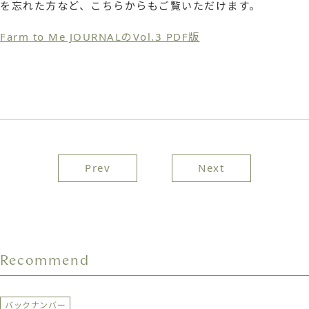
を忘れた方など、こちらからもご覧いただけます。
Farm to Me JOURNALのVol.3 PDF版
投
Prev
Next
稿
ナ
ビ
Recommend
ゲ
ー
バックナンバー