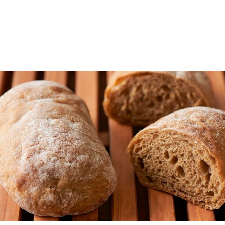
High Water Content Bread
大麦高加水ブレッド プレーン
焙煎した国産大麦粉を配合することで生地の吸水率をさらに
高め、至福のやわらかさに仕上げた高加水ブレッドです。小
麦粉には、国産のバゲットヌーボー63、ゆめちから、キタ
ノカオリの3種類をブレンド。