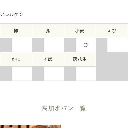
アレルゲン
卵
乳
小麦
えび
〇
かに
そば
落花生
高加水パン一覧