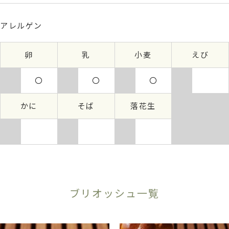
アレルゲン
卵
乳
小麦
えび
〇
〇
〇
かに
そば
落花生
ブリオッシュ一覧