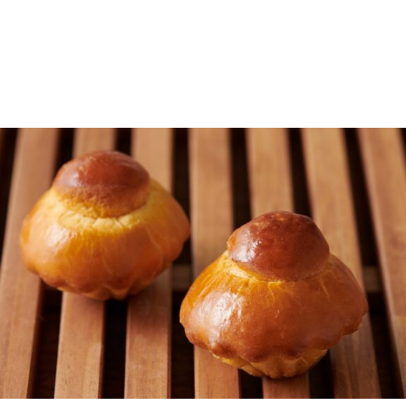
Brioche
ブリオッシュ・ア・テッド
粉類に対して70％の発酵バターと50％以上の卵を使用した
超リッチなブリオッシュ。ブリオッシュ特有の生地のパサつ
きを抑えて、しっとりとしたソフトな口あたり。ゆめちか
ら、フランス産発酵バター、純国産種の鶏卵を使用。